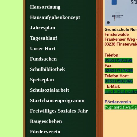
Hausordnung
Hausaufgabenkonzept
Jahresplan
Grundschule No
Finsterwalde
Tagesablauf
Frankenaer Weg 
03238 Finster
wal
Unser Hort
Telefon:
Fundsachen
03531/501169
Fax:
Schulbibliothek
03531/717839
Telefon Hort:
Speiseplan
03531/501366
E-Mail:
Schulsozialarbeit
eine E-Mail sende
Startchancenprogramm
Förderverein
fv.gr.nord.fiwa@
Freiwilliges Soziales Jahr
Baugeschehen
Förderverein